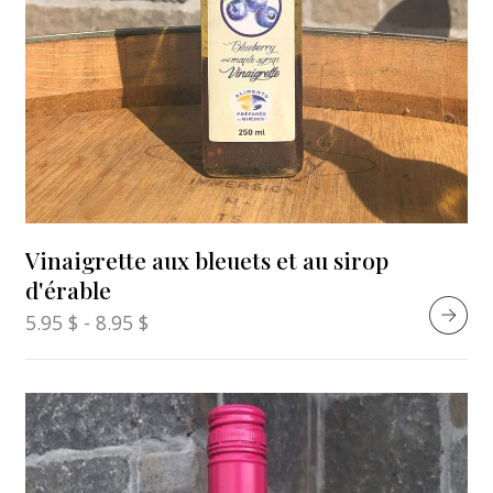
Vinaigrette aux bleuets et au sirop
d'érable
5.95
$
-
8.95
$