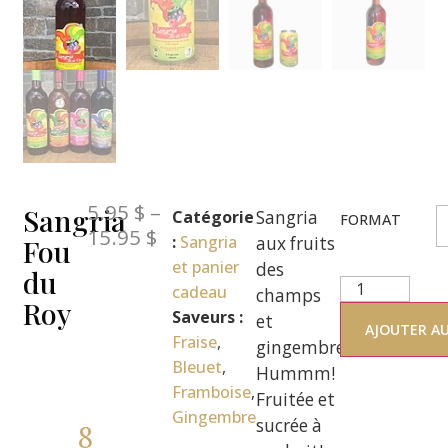
5.95
$
–
Sangria
Catégorie
Sangria
FORMAT
15.95
$
:
Sangria
Fou
aux fruits
et panier
des
du
cadeau
champs
Roy
Saveurs :
et
AJOUTER AU
Fraise
,
gingembre.
Bleuet
,
Hummm!
Framboise
,
Fruitée et
Gingembre
sucrée à
8