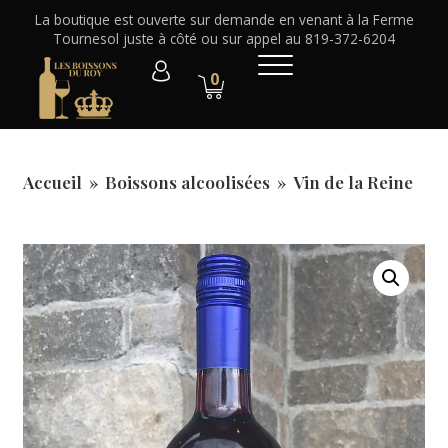
La boutique est ouverte sur demande en venant à la Ferme
Tournesol juste à côté ou sur appel au 819-372-6204
0
Accueil
»
Boissons alcoolisées
»
Vin de la Reine