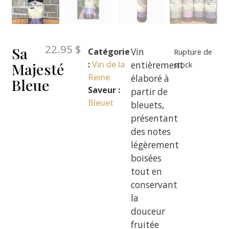
22.95
$
Sa
Catégorie
Vin
Rupture de
:
Vin de la
Majesté
entièrement
stock
Reine
élaboré à
Bleue
Saveur :
partir de
Bleuet
bleuets,
présentant
des notes
légèrement
boisées
tout en
conservant
la
douceur
fruitée