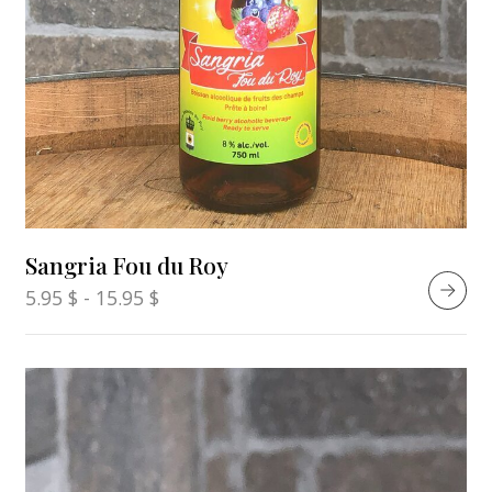
Sangria Fou du Roy
5.95
$
-
15.95
$