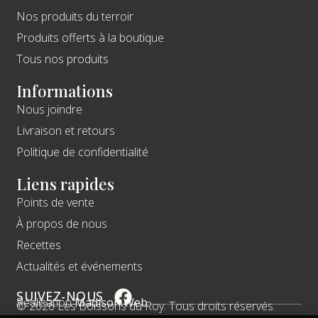
Nos produits du terroir
Produits offerts à la boutique
Tous nos produits
Informations
Nous joindre
Livraison et retours
Politique de confidentialité
Liens rapides
Points de vente
À propos de nous
Recettes
Actualités et événements
SUIVEZ-NOUS
Réalisation
Madison Web
© 2026 Les Boissons du Roy. Tous droits réservés.