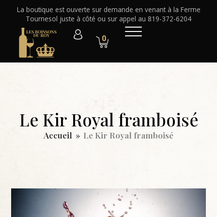
La boutique est ouverte sur demande en venant à la Ferme
Tournesol juste à côté ou sur appel au 819-372-6204
0
Le Kir Royal framboisé
Accueil
»
Le Kir Royal framboisé