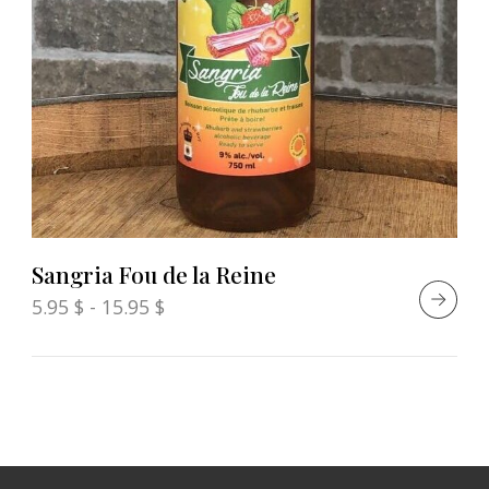
Sangria Fou de la Reine
5.95
$
-
15.95
$