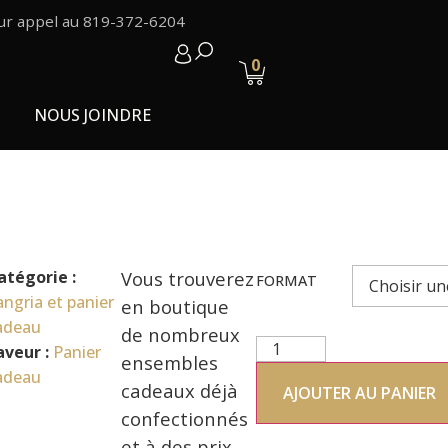
sur appel au 819-372-6204
0
NOUS JOINDRE
atégorie :
Vous trouverez
FORMAT
angria et panier
en boutique
adeau
de nombreux
aveur :
Panier
ensembles
adeau
cadeaux déjà
AJOUTER AU PANIER
confectionnés
et à des prix