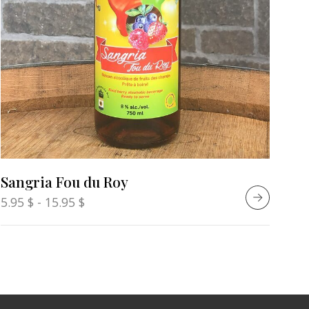
Sangria Fou du Roy
5.95
$
-
15.95
$